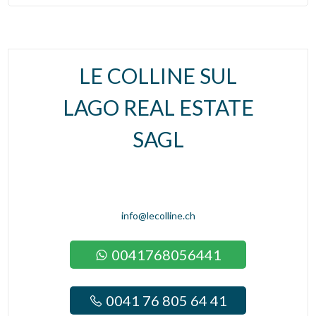
Copertura fibra ottica
Cantina
LE COLLINE SUL
Infissi in alluminio
LAGO REAL ESTATE
Tapparelle
SAGL
Animali no
Porta blindata
Videosorveglianza
info@lecolline.ch
Ascensore interno
Investimento
0041768056441
Guardaroba/cabina armadio
0041 76 805 64 41