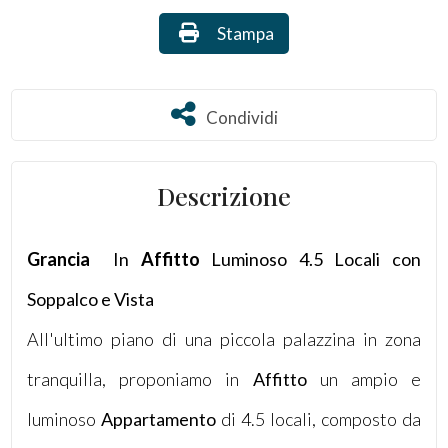
Stampa: Rif. 3062
Stampa
Commerciali
Terreni
Condividi
Condividi
Prezzo
Descrizione
Grancia
 In
Affitto
Luminoso 4.5 Locali con
Soppalco e Vista
All'ultimo piano di una piccola palazzina in zona
Totale
tranquilla, proponiamo in
Affitto
un ampio e
mq
luminoso
Appartamento
di 4.5 locali, composto da