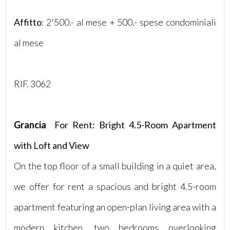
Affitto
: 2'500.- al mese + 500.- spese condominiali
5
al mese
5+
RIF. 3062
Bagni
minimi
Grancia
 For Rent: Bright 4.5-Room Apartment
Qualsiasi
with Loft and View
1
On the top floor of a small building in a quiet area,
we offer for rent a spacious and bright 4.5-room
2
apartment featuring an open-plan living area with a
3
modern kitchen, two bedrooms overlooking