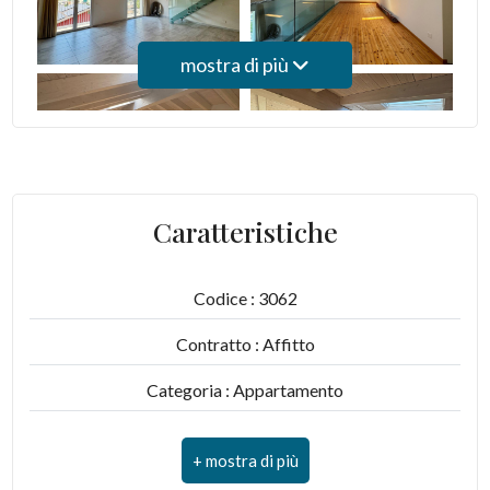
Posto auto/Box
mostra di più
Balcone/Terrazzo
Ascensore
Arredato
Caratteristiche
Nuova costruzione
Codice : 3062
Lusso
Contratto : Affitto
Categoria : Appartamento
Indirizzo : Piazza Ramelli 9
CAP : 6916