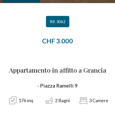
CONTATTI
Provincia
Rif. 3062
Comune
CHF 3.000
Appartamento in affitto a Grancia
Tipologia
-
multiscelta
- Piazza Ramelli 9
Qualsiasi
176
mq
2
Bagni
3
Camere
Residenziali