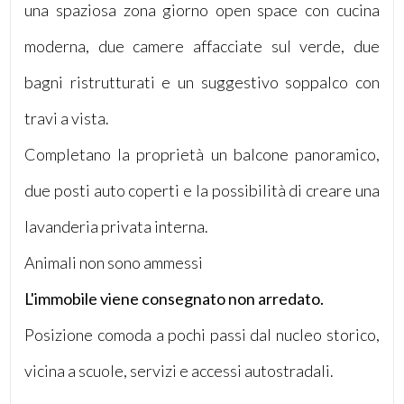
una spaziosa zona giorno open space con cucina
moderna, due camere affacciate sul verde, due
bagni ristrutturati e un suggestivo soppalco con
travi a vista.
Locali
minimi
Completano la proprietà un balcone panoramico,
due posti auto coperti e la possibilità di creare una
Qualsiasi
lavanderia privata interna.
1
Animali non sono ammessi
2
L'immobile viene consegnato non arredato.
Posizione comoda a pochi passi dal nucleo storico,
3
vicina a scuole, servizi e accessi autostradali.
4