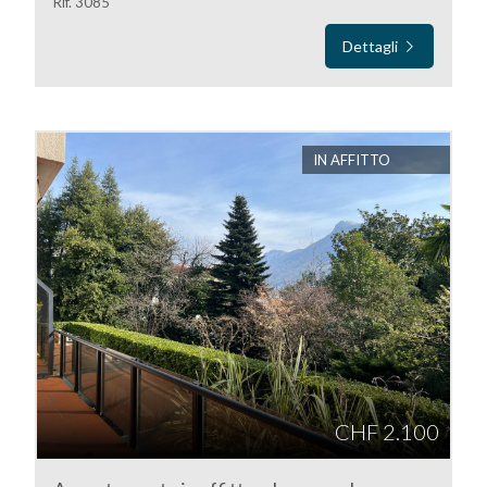
Rif. 3085
4
Dettagli
5
IN AFFITTO
5+
Camere
minime
Qualsiasi
1
CHF 2.100
2