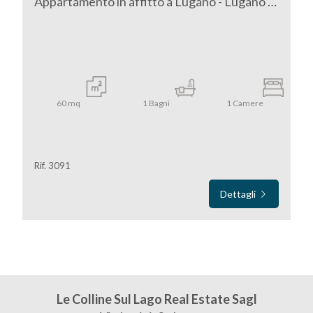
Appartamento in affitto a Lugano - Lugano centro
3
4
5
60
mq
1
Bagni
1
Camere
5+
Rif. 3091
Altre
Dettagli
opzioni
-
multiscelta
Giardino
Le Colline Sul Lago Real Estate Sagl