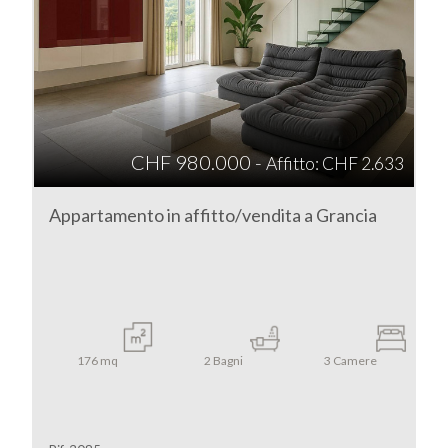
5
5+
CHF 980.000 -
Affitto: CHF 2.633
Bagni
minimi
Appartamento in affitto/vendita a Grancia
Qualsiasi
1
176
mq
2
Bagni
3
Camere
2
3