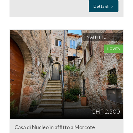
Dettagli
Commerciali
Terreni
IN AFFITTO
NOVITÀ
Prezzo
Totale
CHF 2.500
mq
Casa di Nucleo in affitto a Morcote