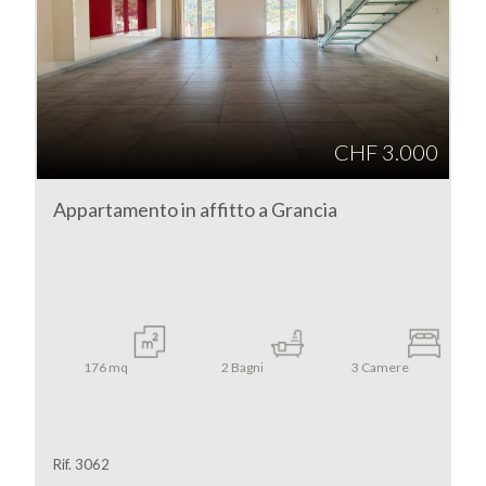
CONTATTI
Provincia
Comune
CHF 3.000
Appartamento in affitto a Grancia
Tipologia
-
multiscelta
176
mq
2
Bagni
3
Camere
Qualsiasi
Rif. 3062
Residenziali