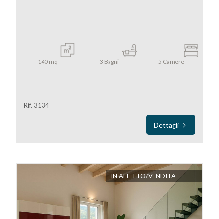
140
mq
3
Bagni
5
Camere
Locali
minimi
Qualsiasi
Rif. 3134
Dettagli
1
2
IN AFFITTO/VENDITA
3
4